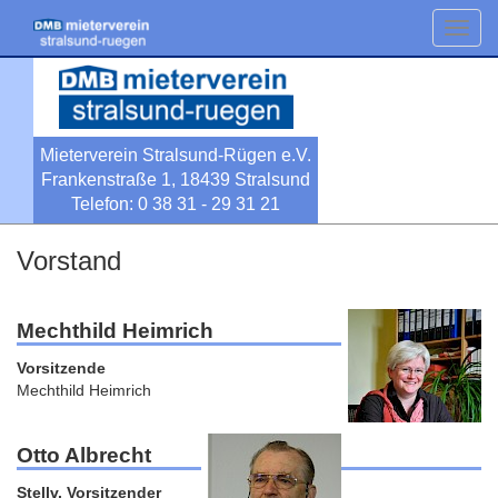
Toggl
navig
Mieterverein Stralsund-Rügen e.V.
Frankenstraße 1, 18439 Stralsund
Telefon: 0 38 31 - 29 31 21
Vorstand
Mechthild Heimrich
Vorsitzende
Mechthild Heimrich
Otto Albrecht
Stellv. Vorsitzender