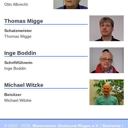
Otto Albrecht
Thomas Migge
Schatzmeister
Thomas Migge
Inge Boddin
Schriftführerin
Inge Boddin
Michael Witzke
Beisitzer
Michael Witzke
© 2010 - 2026,
Mieterverein Stralsund-Rügen e.V.
|
Startseite
|