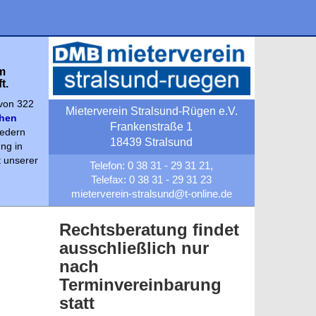
m
t.
 von 322
Mieterverein Stralsund-Rügen e.V.
hen
Frankenstraße 1
iedern
18439 Stralsund
ng in
t unserer
Telefon: 0 38 31 - 29 31 21,
Telefax: 0 38 31 - 29 31 23
mieterverein-stralsund@t-online.de
Rechtsberatung findet
ausschließlich nur
nach
Terminvereinbarung
statt